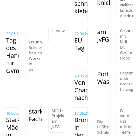
knicken
schneiden,
vielfältig
kleben,
künstler
Ausdruck
am
Handwerkskammer
Gespräc
23.06.2025
22.06.2025
mit
JvFG
Tag
EU-
MdL
Fraunhofer-
des
Tag
Dr.
Schüler
Gerhard
besuchten
Handwerks
Hopp
Workshops
für
in
der
Gymnasiasten
Port
Begegnu
20.06.2025
über
Washington
Von
Grenzen
Cham
hinweg
nach
starken
MINT-
IV
19.06.2025
17.06.2025
Projekttag
wurde
Fächern
Starke
Bronze
am
Die
das
Mädchen
in
JvFG
Fußball-
drittbeste
Schulmannschaft
Team
in
der