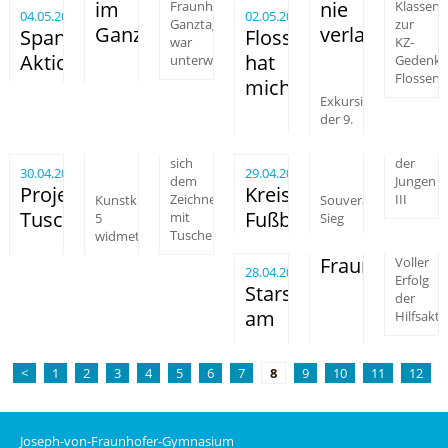
im
nie
Fraunhofer
Klassen
04.05.2025
02.05.2025
Ganztag
zur
Ganztag
verlassen
Spannende
Flossenbürg
war
KZ-
Aktionen
hat
unterwegs
Gedenks
Flossen
mich
Exkursion
der 9.
sich
der
30.04.2025
29.04.2025
dem
Jungen
Projekttag
Kreisfinale
III
Kunstklasse
Zeichnen
Souveräner
Tusche
Fußball
5
mit
Sieg
Tusche
widmete
Fraunhofer
Voller
28.04.2025
Erfolg
Stars4Kids
der
am
Hilfsakti
<
1
2
3
4
5
6
7
8
9
10
11
12
Joseph-von-Fraunhofer-Gymnasium