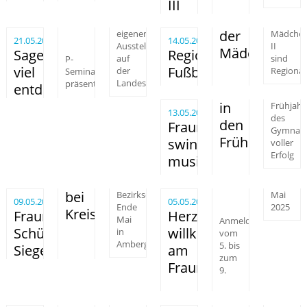
III
der
eigenen
Mädche
21.05.2025
14.05.2025
Ausstellungsbeitrag
II
Mädchen
Sagenhaft
Regionalfinale
sind
P-
auf
viel
Fußball
Regional
Seminar
der
Landesgartenschau
präsentiert
entdecken
in
Frühjahr
13.05.2025
des
den
Fraunhofer
Gymnas
Frühling
swingt
voller
Erfolg
musikalisch
bei
Bezirksentscheid
Mai
09.05.2025
05.05.2025
Ende
2025
Kreisentscheid
Fraunhofer-
Herzlich
Mai
Anmeldewoche
Schülerlotsen
willkommen
in
vom
Amberg
5. bis
Sieger
am
zum
Fraunhofer!
9.