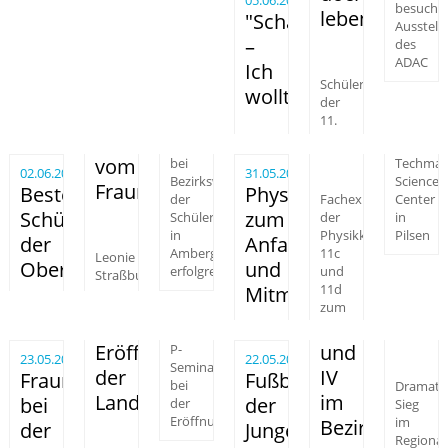
besucht
leben!"
"Schatten
Ausstell
–
des
ADAC
Ich
Schüler
wollte
der
11.
vom
bei
Techman
02.06.2025
31.05.2025
Bezirkswettbewerb
Science
Fraunhofer
Beste
Physik
der
Fachexkursion
Center
Schülerlotsin
zum
Schülerlotsen
der
in
in
Pilsen
Physikklassen
der
Anfassen
Amberg
11c
Leonie
Oberpfalz
und
erfolgreich
und
Straßburger
11d
Mitmachen
zum
Eröffnung
und
P-
23.05.2025
22.05.2025
Seminar
der
IV
Fraunhofer
Fußballer
bei
Dramati
Landesgartenschau
im
bei
der
der
Sieg
Eröffnungsveranstaltung
im
Bezirksfinale
der
Jungen
Regional