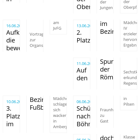
der
der
Oberpfalzmeisterscha
Oberpfal
Jungen
im
am
Mädche
16.06.2025
13.06.2025
JvFG
IV
Bezirksfinale
Aufklärung,
2.
erzielen
Vortrag
die
Platz
hervorr
zur
Ergebnis
Organspende
bewegt
Spuren
11.06.2025
der
Auf
Sechstkl
Römer
den
erkunde
Regensb
Bezirksfinale
Mädchen
in
10.06.2025
06.06.2025
schlagen
Pilsen
Fußball
3.
Schüleraustausch
sich
Fraunhoferinnen
Platz
nach
wacker
zu
in
Gast
im
Böhmen
Amberg
doch
Klasse
05.06.2025