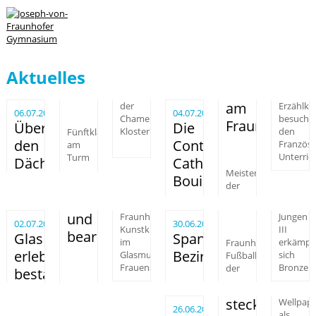
Aktuelles
am
der
Erzählku
06.07.2025
04.07.2025
Chamer
besucht
Fraunhofer
Über
Die
Klosterkirche
den
Fünftklässler
den
Conteuse
Französi
am
Unterric
Turm
Dächern
Catherine
Meisterin
Bouin
der
und
Fraunhofer-
Jungen
02.07.2025
30.06.2025
Kunstklasse
III
bearbeiten
Glas
Spannendes
im
Fraunhofer-
erkämpfen
erleben,
Bezirksfinale
Glasmuseum
Fußballer
sich
Frauenau
Bronze
der
bestaunen
stecken,
Wellpap
26.06.2025
als