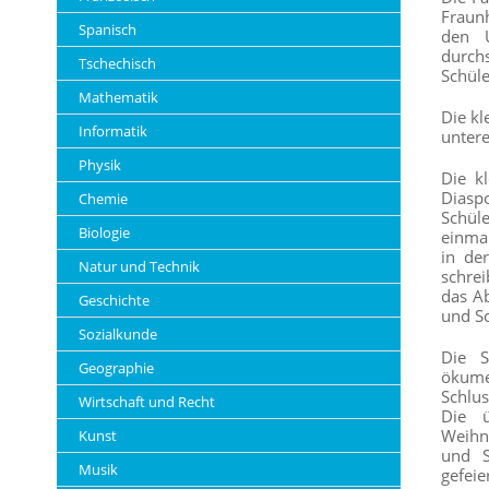
Fraun
Spanisch
den U
durchs
Tschechisch
Schüle
Mathematik
Die kl
Informatik
untere
Physik
Die k
Diaspo
Chemie
Schül
Biologie
einmal
in de
Natur und Technik
schrei
das Ab
Geschichte
und Sc
Sozialkunde
Die S
Geographie
ökume
Schlus
Wirtschaft und Recht
Die ü
Weihn
Kunst
und S
Musik
gefeier