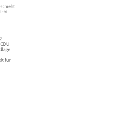
eschieht
icht
2
 CDU,
ndlage
lt für