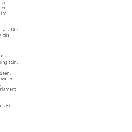
der
der
 im
tals. Die
t ein
 Sie
ung sein.
Ideen,
 wie er
,
arlament
s ist