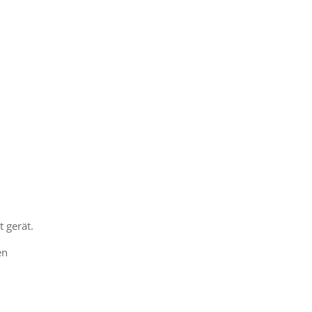
 gerät.
en