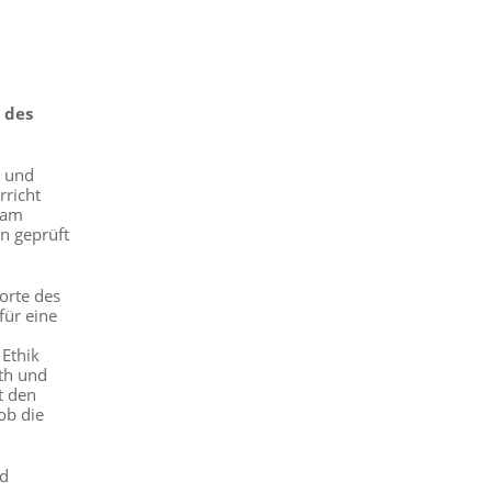
 des
n und
rricht
sam
n geprüft
orte des
für eine
 Ethik
eth und
t den
ob die
nd