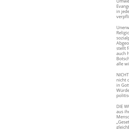
Umwelt
Evange
in jed
verpfli
Unerw
Religi
sozial
Abgeo
stellt
auch h
Botsch
alle wi
NICHT 
nicht 
in Got
Würde
politi
DIE W
aus ih
Mensc
„Geset
gleich