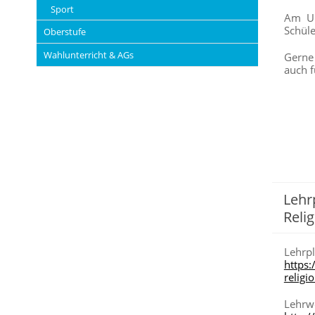
Sport
Am Un
Schüle
Oberstufe
Wahlunterricht & AGs
Gerne 
auch f
Lehr
Reli
Lehrp
https:
religi
Lehrw