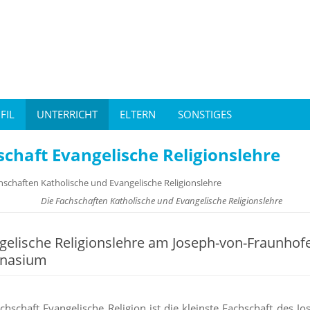
FIL
UNTERRICHT
ELTERN
SONSTIGES
schaft Evangelische Religionslehre
Die Fachschaften Katholische und Evangelische Religionslehre
gelische Religionslehre am Joseph-von-Fraunhofe
nasium
chschaft Evangelische Religion ist die kleinste Fachschaft des J