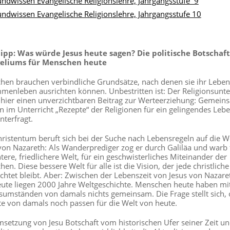
ndwissen Evangelische Religionslehre, Jahrgangsstufe 9
ndwissen Evangelische Religionslehre, Jahrgangsstufe 10
ipp: Was würde Jesus heute sagen? Die politische Botschaft
eliums für Menschen heute
en brauchen verbindliche Grundsätze, nach denen sie ihr Lebe
enleben ausrichten können. Unbestritten ist: Der Religionsunte
t hier einen unverzichtbaren Beitrag zur Werteerziehung: Gemein
 im Unterricht „Rezepte“ der Religionen für ein gelingendes Lebe
nterfragt.
ristentum beruft sich bei der Suche nach Lebensregeln auf die W
von Nazareth: Als Wanderprediger zog er durch Galiläa und warb 
tere, friedlichere Welt, für ein geschwisterliches Miteinander der
en. Diese bessere Welt für alle ist die Vision, der jede christliche
ichtet bleibt. Aber: Zwischen der Lebenszeit von Jesus von Nazar
ute liegen 2000 Jahre Weltgeschichte. Menschen heute haben mi
umständen von damals nichts gemeinsam. Die Frage stellt sich, 
e von damals noch passen für die Welt von heute.
setzung von Jesu Botschaft vom historischen Ufer seiner Zeit u