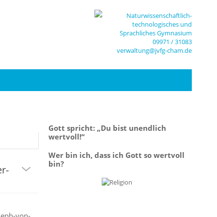
Naturwissenschaftlich-
technologisches und
Sprachliches Gymnasium
09971 / 31083
verwaltung@jvfg-cham.de
Gott spricht: „Du bist unendlich
wertvoll!“
Wer bin ich, dass ich Gott so wertvoll
bin?
r-
oseph-von-