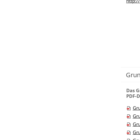
http:
Grun
Das G
PDF-D
Gru
Gru
Gru
Gru