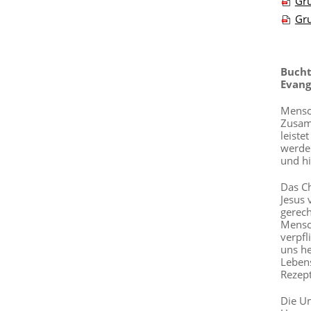
Gru
Gru
Bucht
Evang
Mensch
Zusamm
leiste
werden
und hi
Das Ch
Jesus 
gerech
Mensch
verpfl
uns he
Lebens
Rezept
Die Um