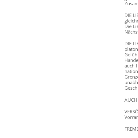
Zusam
DIE L
gleich
Die Li
Nächst
DIE L
platon
Gefühl
Handel
auch f
nation
Grenze
unabhä
Geschl
AUCH 
VERSÖ
Vorran
FREMD