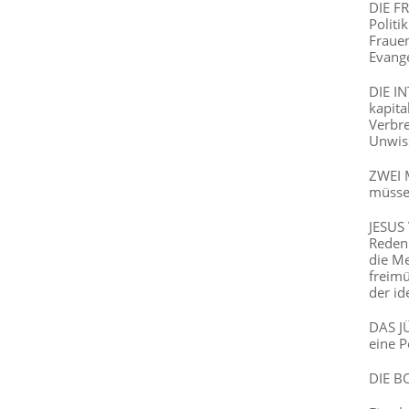
DIE FR
Politi
Frauen
Evang
DIE IN
kapita
Verbre
Unwis
ZWEI M
müssen
JESUS 
Reden 
die Me
freimü
der id
DAS JÜ
eine P
DIE BO