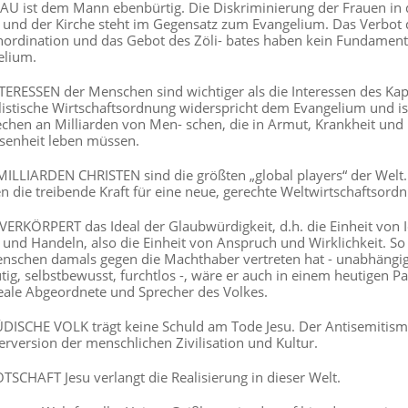
AU ist dem Mann ebenbürtig. Die Diskriminierung der Frauen in 
k und der Kirche steht im Gegensatz zum Evangelium. Das Verbot 
ordination und das Gebot des Zöli- bates haben kein Fundament
elium.
TERESSEN der Menschen sind wichtiger als die Interessen des Kapi
listische Wirtschaftsordnung widerspricht dem Evangelium und is
chen an Milliarden von Men- schen, die in Armut, Krankheit und
senheit leben müssen.
ILLIARDEN CHRISTEN sind die größten „global players“ der Welt.
 die treibende Kraft für eine neue, gerechte Weltwirtschaftsordn
VERKÖRPERT das Ideal der Glaubwürdigkeit, d.h. die Einheit von 
und Handeln, also die Einheit von Anspruch und Wirklichkeit. So
nschen damals gegen die Machthaber vertreten hat - unabhängig
tig, selbstbewusst, furchtlos -, wäre er auch in einem heutigen P
eale Abgeordnete und Sprecher des Volkes.
DISCHE VOLK trägt keine Schuld am Tode Jesu. Der Antisemitismu
erversion der menschlichen Zivilisation und Kultur.
TSCHAFT Jesu verlangt die Realisierung in dieser Welt.