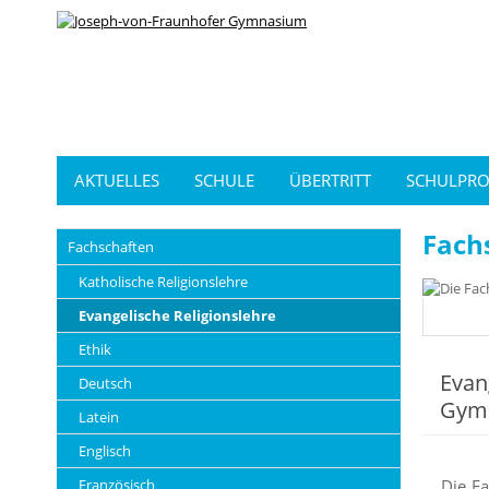
AKTUELLES
SCHULE
ÜBERTRITT
SCHULPRO
Fach
Fachschaften
Katholische Religionslehre
Evangelische Religionslehre
Ethik
Evan
Deutsch
Gym
Latein
Englisch
Französisch
Die Fa