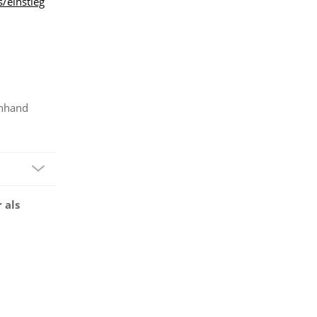
/einstieg
anhand
 als