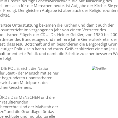
 in unsere heutige Lebenswirklichkeit, die Aktualisierung des
liums also für die Menschen heute, ist Aufgabe der Kirche. Sie g
er Predigt. Der gleichen Aufgabe ist aber auch der Religions-unterr
chtet.
artete Unterstützung bekamen die Kirchen und damit auch der
onsunterricht im vergangenen Jahr von einem Vertreter des
politischen Flügels der CDU. Dr. Heiner Geißler, von 1980 bis 200
rdneter des Bundestages und mehrere Jahre Generalsekretär der
 fest, dass Jesu Botschaft und im besonderen die Bergpredigt Gru
eutiger Politik sein kann und muss. Geißler skizziert eine an Jesu
aft orientierte Politik und damit die Schritte zu einer besseren We
e folgt:
DIE POLIS, nicht die Nation,
der Staat - der Mensch mit seiner
t begründeten unantastbaren
 wird zum Mittelpunkt des
schen Geschehens.
ÜRDE DES MENSCHEN und die
r resultierenden
henrechte sind der Maßstab der
ze“ und die Grundlage für das
berechtigte und multikulturelle