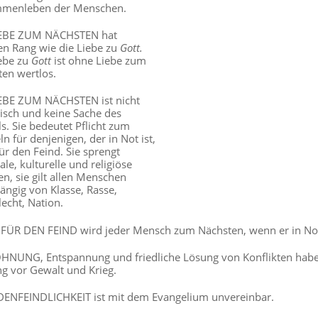
menleben der Menschen.
IEBE ZUM NÄCHSTEN hat
en Rang wie die Liebe zu
Gott.
ebe zu
Gott
ist ohne Liebe zum
en wertlos.
IEBE ZUM NÄCHSTEN ist nicht
isch und keine Sache des
s. Sie bedeutet Pflicht zum
n für denjenigen, der in Not ist,
ür den Feind. Sie sprengt
ale, kulturelle und religiöse
n, sie gilt allen Menschen
ngig von Klasse, Rasse,
echt, Nation.
FÜR DEN FEIND wird jeder Mensch zum Nächsten, wenn er in Not
HNUNG, Entspannung und friedliche Lösung von Konflikten hab
g vor Gewalt und Krieg.
ENFEINDLICHKEIT ist mit dem Evangelium unvereinbar.