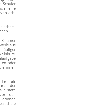
d Schüler
ich eine
 von acht
ch schnell
ehen.
er Chamer
weils aus
 häufiger
m Skikurs,
ulaufgabe
iten oder
ülerinnen
Teil als
ahren der
lle statt.
 vor den
ülerinnen
alschule