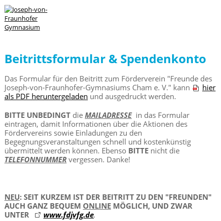
Beitrittsformular & Spendenkonto
Das Formular für den Beitritt zum Förderverein "Freunde des
Joseph-von-Fraunhofer-Gymnasiums Cham e. V." kann
hier
als PDF heruntergeladen
und ausgedruckt werden.
BITTE UNBEDINGT
die
MAILADRESSE
in das Formular
eintragen, damit Informationen über die Aktionen des
Fördervereins sowie Einladungen zu den
Begegnungsveranstaltungen schnell und kostenkünstig
übermittelt werden können. Ebenso
BITTE
nicht die
TELEFONNUMMER
vergessen. Danke!
NEU
: SEIT KURZEM IST DER BEITRITT ZU DEN "FREUNDEN"
AUCH GANZ BEQUEM
ONLINE
MÖGLICH, UND ZWAR
UNTER
www.fdjvfg.de
.