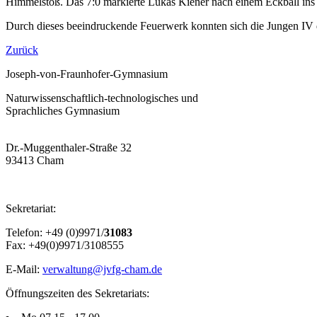
Himmelstoß. Das 7:0 markierte Lukas Kiener nach einem Eckball ins
Durch dieses beeindruckende Feuerwerk konnten sich die Jungen IV de
Zurück
Joseph-von-Fraunhofer-Gymnasium
Naturwissenschaftlich-technologisches und
Sprachliches Gymnasium
Dr.-Muggenthaler-Straße 32
93413 Cham
Sekretariat:
Telefon: +49 (0)9971/
31083
Fax: +49(0)9971/3108555
E-Mail:
verwaltung@jvfg-cham.de
Öffnungszeiten des Sekretariats: