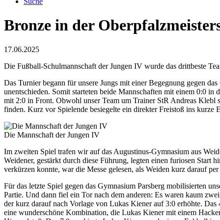
Suche
Bronze in der Oberpfalzmeister
17.06.2025
Die Fußball-Schulmannschaft der Jungen IV wurde das drittbeste Tea
Das Turnier begann für unsere Jungs mit einer Begegnung gegen das 
unentschieden. Somit starteten beide Mannschaften mit einem 0:0 in die
mit 2:0 in Front. Obwohl unser Team um Trainer StR Andreas Klebl sic
finden. Kurz vor Spielende besiegelte ein direkter Freistoß ins kurze
Die Mannschaft der Jungen IV
Im zweiten Spiel trafen wir auf das Augustinus-Gymnasium aus Weide
Weidener, gestärkt durch diese Führung, legten einen furiosen Start 
verkürzen konnte, war die Messe gelesen, als Weiden kurz darauf per 
Für das letzte Spiel gegen das Gymnasium Parsberg mobilisierten unse
Partie. Und dann fiel ein Tor nach dem anderen: Es waren kaum zwei
der kurz darauf nach Vorlage von Lukas Kiener auf 3:0 erhöhte. Da
eine wunderschöne Kombination, die Lukas Kiener mit einem Hackenpas