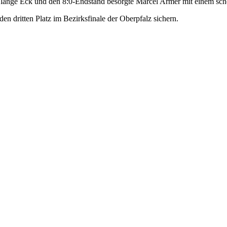
 lange Eck und den 8:0-Endstand besorgte Marcel Armer mit einem sch
n dritten Platz im Bezirksfinale der Oberpfalz sichern.