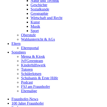
Natur und Technik
Geschichte
Sozialkunde
Geographie
Wirtschaft und Recht
Kunst
Musik
Sport
Oberstufe
Wahlunterricht & AGs
Eltern
Elternportal
Sonstiges
Mensa & Kiosk
JvFGreenteam
Kinderhilfswerk
Tutoren
Schülerlotsen
Schulsanis & Erste Hilfe
Podcast
FSJ am Fraunhofer
Ehemalige
Fraunhofer-News
100 Jahre Fraunhofer