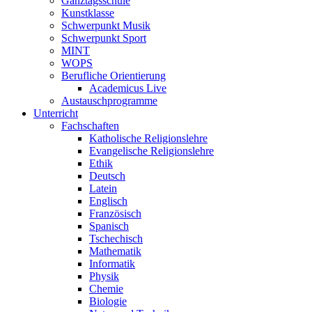
Ganztagsschule
Kunstklasse
Schwerpunkt Musik
Schwerpunkt Sport
MINT
WOPS
Berufliche Orientierung
Academicus Live
Austauschprogramme
Unterricht
Fachschaften
Katholische Religionslehre
Evangelische Religionslehre
Ethik
Deutsch
Latein
Englisch
Französisch
Spanisch
Tschechisch
Mathematik
Informatik
Physik
Chemie
Biologie