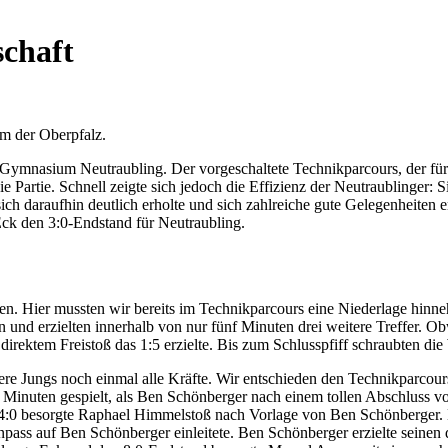
schaft
m der Oberpfalz.
Gymnasium Neutraubling. Der vorgeschaltete Technikparcours, der für
 Partie. Schnell zeigte sich jedoch die Effizienz der Neutraublinger: S
h daraufhin deutlich erholte und sich zahlreiche gute Gelegenheiten er
 Eck den 3:0-Endstand für Neutraubling.
n. Hier mussten wir bereits im Technikparcours eine Niederlage hinne
hin und erzielten innerhalb von nur fünf Minuten drei weitere Treffer.
direktem Freistoß das 1:5 erzielte. Bis zum Schlusspfiff schraubten di
re Jungs noch einmal alle Kräfte. Wir entschieden den Technikparcours 
 Minuten gespielt, als Ben Schönberger nach einem tollen Abschluss 
s 4:0 besorgte Raphael Himmelstoß nach Vorlage von Ben Schönberger.
s auf Ben Schönberger einleitete. Ben Schönberger erzielte seinen dr