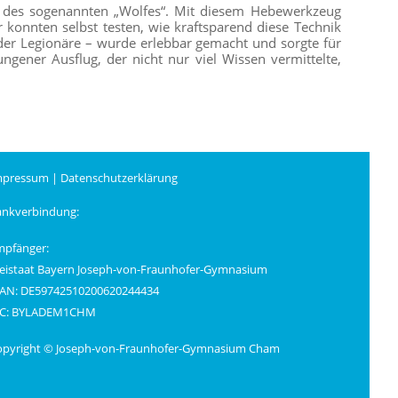
, des sogenannten „Wolfes“. Mit diesem Hebewerkzeug
konnten selbst testen, wie kraftsparend diese Technik
 der Legionäre – wurde erlebbar gemacht und sorgte für
ngener Ausflug, der nicht nur viel Wissen vermittelte,
mpressum
|
Datenschutzerklärung
ankverbindung:
mpfänger:
eistaat Bayern Joseph-von-Fraunhofer-Gymnasium
BAN: DE59742510200620244434
IC: BYLADEM1CHM
opyright © Joseph-von-Fraunhofer-Gymnasium Cham