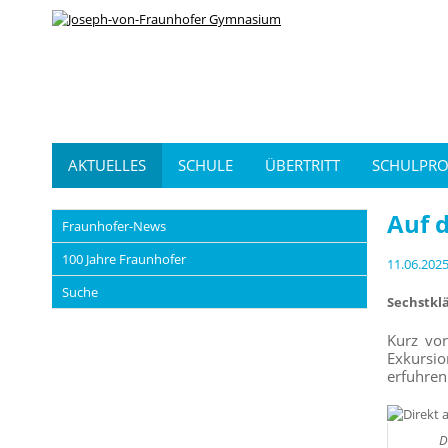
AKTUELLES
SCHULE
ÜBERTRITT
SCHULPRO
Auf 
Fraunhofer-News
100 Jahre Fraunhofer
11.06.202
Suche
Sechstkl
Kurz vor
Exkursio
erfuhren
D