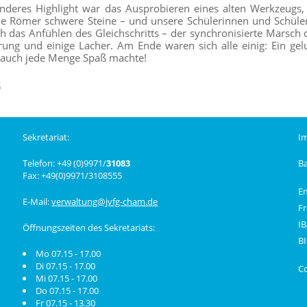
nderes Highlight war das Ausprobieren eines alten Werkzeugs
e Römer schwere Steine – und unsere Schülerinnen und Schüler 
h das Anfühlen des Gleichschritts – der synchronisierte Marsch
rung und einige Lacher. Am Ende waren sich alle einig: Ein gelu
auch jede Menge Spaß machte!
k
Sekretariat:
I
Telefon: +49 (0)9971/
31083
B
Fax: +49(0)9971/3108555
E
E-Mail:
verwaltung@jvfg-cham.de
Fr
I
Öffnungszeiten des Sekretariats:
B
Mo 07.15 - 17.00
Di 07.15 - 17.00
C
Mi 07.15 - 17.00
Do 07.15 - 17.00
Fr 07.15 - 13.30