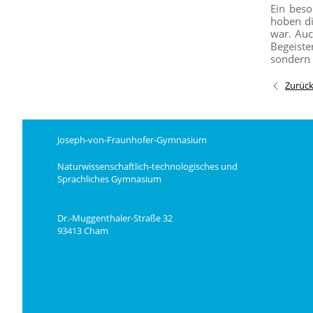
Ein beso
hoben di
war. Auc
Begeiste
sondern 
Zurüc
Joseph-von-Fraunhofer-Gymnasium
Naturwissenschaftlich-technologisches und
Sprachliches Gymnasium
Dr.-Muggenthaler-Straße 32
93413 Cham