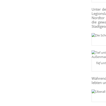
Unter de
Legionsl
Nordtor 
die gew
Stadtges
Tief un
Während 
lebten u