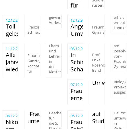
für
rüsten
gewinnt
erhält
12.12.2017
12.12.2017
Vorlesewettbewerb
erneut
Toll
Angewandter
Franziska
Fraunhofer-
Landkrei
gelesen!
Schneider
Umweltschutz
Gymnasium
Eltern
am
11.12.2017
08.12.2017
und
Joseph-
Alle
In
Prof.
Fraunhofer-
Lehrer
von-
Erika
Jahre
Ganztagsklasse
in
Schindlers
Fraunhof
Rosenberg-
kochte
der
Gymnas
wieder!
Schatten
Band
für
Klostermühle
Umweltschul
Biologie-
07.12.2017
Projekte
Fraunhofer
ausgezei
erneut
"Fraunhofer"
auf
Geschenke
Deutsch
06.12.2017
05.12.2017
für
unterwe
unterwegs
Studienfahrt
Nikolaus
Fraunhofer-
die 5.
in
Klassen
Weimar