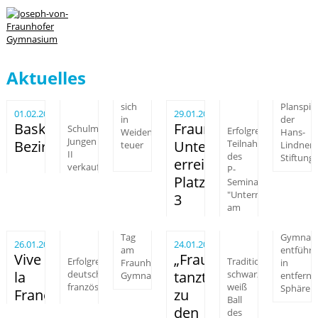
Aktuelles
sich
Planspie
01.02.2018
29.01.2018
in
der
Basketball-
Fraunhofer-
Schulmannschaft
Erfolgreiche
Hans-
Weiden
Jungen
Bezirksfinale
Unternehmer
Teilnahme
Lindner-
teuer
II
des
Stiftung
erreichen
verkaufte
P-
Platz
Seminars
"Unternehmensgrün
3
am
Tag
Gymnas
26.01.2018
24.01.2018
am
entführt
Vive
„Fraunhofer
Erfolgreicher
Fraunhofer-
Traditioneller
in
la
deutsch-
tanzt“…
schwarz-
entfernte
Gymnasium
französischer
weiß
Sphären
France!
zu
Ball
den
des