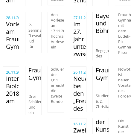
am
Schüler
Bayern
den
Fraunhof
28.11.2017
27.11.2017
Vorlesetag
Gymnas
und
Vorlesetag
Im
P-
am
mit
Böhmen
am
Seminar
17.11.2017
27.
dem
"Leseaktionen"
hochrangige
Luděk-
Fraunhofer-
Jahr
lud
Vorleser
Pik-
Gymnasium
unterwegs
für
ein
Gymnas
Begegnungsfahrt
Pilsen
zwischen
des
Fraunhofer-
Fraunhofer-
Schüler
Nowotn
26.11.2017
26.11.2017
der
ist
Gymnasium
Gymnasiums
Internationale
Neuwahlen
Q11
neuer
BiologieOlympiade
bei
erreichten
Vorsitze
die
des
2018
den
Studiendirektor
Förderve
Drei
zweite
am
„Freunden
a. D.
Runde
Schülerinnen
Christian
und
des
ein
der
Die
16.11.2017
Kunst
Kunstklasse
Zweiter
der