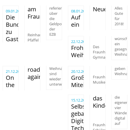
am
Neues!
referierte
Alles
09.01.2018
08.01.2018
über
Gute
Fraunhofer
Die
Auf
die
für
Bundesbank
ein
Geldpolitik
2018!
der
zu
EZB
Reinhard
Gast
wünscht
Pfaffel
22.12.2017
ein
Frohe
Das
gesegne
Fraunhofer-
Weihnachten!
Weihnach
Gymnasium
road
Weihnachtstrucker
geben
21.12.2017
20.12.2017
sind
Weihnac
again!
On
Großartiges
Fraunhofer-
wieder
Musiker
the
Miteinander
unterwegs
das
die
15.12.2017
eigenen
Kinderzimme
Selbst
vier
gebaute
Wände
digital
Digital-
auf
Fraunhofer-
Technik
Schüler