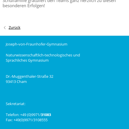
Schulfamilie gratuliert den Teams ganz herzlich zu diesen
besonderen Erfolgen!
Zurück
Joseph-von-Fraunhofer-Gymnasium
Naturwissenschaftlich-technologisches und
Sprachliches Gymnasium
Dr.-Muggenthaler-Straße 32
93413 Cham
Sekretariat:
Telefon: +49 (0)9971/
31083
Fax: +49(0)9971/3108555