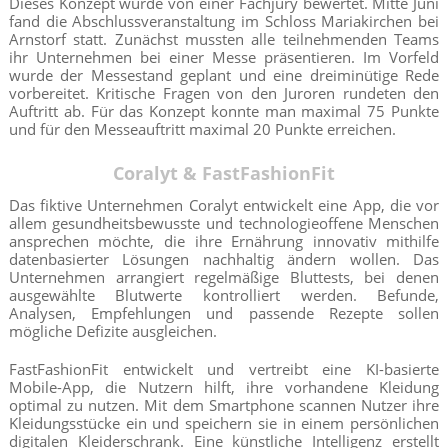
Dieses Konzept wurde von einer Fachjury bewertet. Mitte Juni
fand die Abschlussveranstaltung im Schloss Mariakirchen bei
Arnstorf statt. Zunächst mussten alle teilnehmenden Teams
ihr Unternehmen bei einer Messe präsentieren. Im Vorfeld
wurde der Messestand geplant und eine dreiminütige Rede
vorbereitet. Kritische Fragen von den Juroren rundeten den
Auftritt ab. Für das Konzept konnte man maximal 75 Punkte
und für den Messeauftritt maximal 20 Punkte erreichen.
Coralyt & FastFashionFit
Das fiktive Unternehmen Coralyt entwickelt eine App, die vor
allem gesundheitsbewusste und technologieoffene Menschen
ansprechen möchte, die ihre Ernährung innovativ mithilfe
datenbasierter Lösungen nachhaltig ändern wollen. Das
Unternehmen arrangiert regelmäßige Bluttests, bei denen
ausgewählte Blutwerte kontrolliert werden. Befunde,
Analysen, Empfehlungen und passende Rezepte sollen
mögliche Defizite ausgleichen.
FastFashionFit entwickelt und vertreibt eine KI-basierte
Mobile-App, die Nutzern hilft, ihre vorhandene Kleidung
optimal zu nutzen. Mit dem Smartphone scannen Nutzer ihre
Kleidungsstücke ein und speichern sie in einem persönlichen
digitalen Kleiderschrank. Eine künstliche Intelligenz erstellt