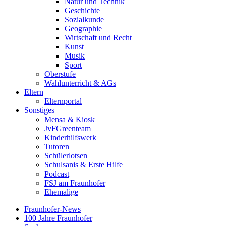
Natur und Technik
Geschichte
Sozialkunde
Geographie
Wirtschaft und Recht
Kunst
Musik
Sport
Oberstufe
Wahlunterricht & AGs
Eltern
Elternportal
Sonstiges
Mensa & Kiosk
JvFGreenteam
Kinderhilfswerk
Tutoren
Schülerlotsen
Schulsanis & Erste Hilfe
Podcast
FSJ am Fraunhofer
Ehemalige
Fraunhofer-News
100 Jahre Fraunhofer