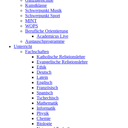
Ganztagsschule
Kunstklasse
Schwerpunkt Musik
Schwerpunkt Sport
MINT
WOPS
Berufliche Orientierung
Academicus Live
Austauschprogramme
Unterricht
Fachschaften
Katholische Religionslehre
Evangelische Religionslehre
Ethik
Deutsch
Latein
Englisch
Französisch
Spanisch
Tschechisch
Mathematik
Informatik
Physik
Chemie
Biologie