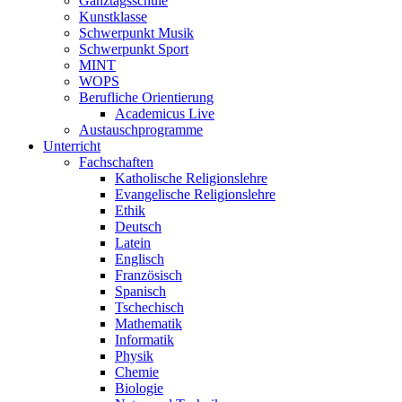
Ganztagsschule
Kunstklasse
Schwerpunkt Musik
Schwerpunkt Sport
MINT
WOPS
Berufliche Orientierung
Academicus Live
Austauschprogramme
Unterricht
Fachschaften
Katholische Religionslehre
Evangelische Religionslehre
Ethik
Deutsch
Latein
Englisch
Französisch
Spanisch
Tschechisch
Mathematik
Informatik
Physik
Chemie
Biologie