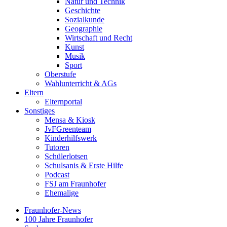
Natur und Technik
Geschichte
Sozialkunde
Geographie
Wirtschaft und Recht
Kunst
Musik
Sport
Oberstufe
Wahlunterricht & AGs
Eltern
Elternportal
Sonstiges
Mensa & Kiosk
JvFGreenteam
Kinderhilfswerk
Tutoren
Schülerlotsen
Schulsanis & Erste Hilfe
Podcast
FSJ am Fraunhofer
Ehemalige
Fraunhofer-News
100 Jahre Fraunhofer