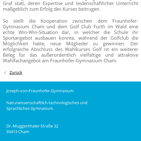
Graf statt, deren Expertise und leidenschaftlicher Unterricht
maßgeblich zum Erfolg des Kurses beitrugen.
So stellt die Kooperation zwischen dem Fraunhofer-
Gymnasium Cham und dem Golf Club Furth im Wald eine
echte Win-Win-Situation dar, in welcher die Schule ihr
Sportangebot ausbauen konnte, während der Golfclub die
Möglichkeit hatte, neue Mitglieder zu gewinnen. Der
erfolgreiche Abschluss des Wahlkurses Golf ist ein weiterer
Beleg für das außerordentlich vielfältige und attraktive
Wahlfachangebot am Fraunhofer-Gymnasium Cham.
Zurück
Joseph-von-Fraunhofer-Gymnasium
Naturwissenschaftlich-technologisches und
Sprachliches Gymnasium
Dr.-Muggenthaler-Straße 32
93413 Cham