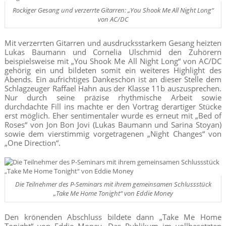
Rockiger Gesang und verzerrte Gitarren: „You Shook Me All Night Long“
von AC/DC
Mit verzerrten Gitarren und ausdrucksstarkem Gesang heizten
Lukas Baumann und Cornelia Ulschmid den Zuhörern
beispielsweise mit „You Shook Me All Night Long“ von AC/DC
gehörig ein und bildeten somit ein weiteres Highlight des
Abends. Ein aufrichtiges Dankeschön ist an dieser Stelle dem
Schlagzeuger Raffael Hahn aus der Klasse 11b auszusprechen.
Nur durch seine präzise rhythmische Arbeit sowie
durchdachte Fill ins machte er den Vortrag derartiger Stücke
erst möglich. Eher sentimentaler wurde es erneut mit „Bed of
Roses“ von Jon Bon Jovi (Lukas Baumann und Sarina Stoyan)
sowie dem vierstimmig vorgetragenen „Night Changes“ von
„One Direction“.
Die Teilnehmer des P-Seminars mit ihrem gemeinsamen Schlussstück
„Take Me Home Tonight“ von Eddie Money
Den krönenden Abschluss bildete dann „Take Me Home
Tonight“ von Eddie Money. Das Publikum im vollbesetzten