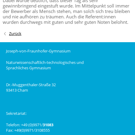
Dabei wurde deutlich, dass dieser Tag als sehr
gewinnbringend eingestuft wurde. Im Mittelpunkt soll immer
der Bewerber als Mensch stehen, man solch sich treu bleiben
und nie aufhören zu träumen. Auch die Referent:innen
wurden durchwegs mit guten und sehr guten Noten belohnt.
Zurück
Joseph-von-Fraunhofer-Gymnasium
Naturwissenschaftlich-technologisches und
Sprachliches Gymnasium
Dr.-Muggenthaler-Straße 32
93413 Cham
Sekretariat:
Telefon: +49 (0)9971/
31083
Fax: +49(0)9971/3108555