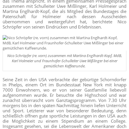
das Thema anspricht. In einem gemeinsamen Pressegespräch
zusammen mit Schulleiter Uwe Mißlinger, Karl Holmeier und
Martina Englhardt-Kopf, die als Mitglied des Bundestages die
Patenschaft für Holmeier nach dessen Ausscheiden
übernommen und weitergeführt hat, berichtete Nico
Schröpfer von seinen Eindrücken und Erlebnissen.
Nico Schröpfer (re. vorn) zusammen mit Martina Englhardt-Kopf, MdB,
Karl Holmeier und Fraunhofer-Schulleiter Uwe Mißlinger bei einer
gemütlichen Kaffeerunde.
Seine Zeit in den USA verbrachte der gebürtige Schorndorfer
in Phelps, einem Ort im Bundesstaat New York mit knapp
7000 Einwohnern, wo er von seiner Gastfamilie liebevoll
aufgenommen wurde. Er besuchte die Highschool und war
zunächst überrascht vom Ganztagsprogramm. Von 7.30 Uhr
morgens bis in den späten Nachmittag hinein liefen Unterricht
und Sport. Letzterer war von besonderer Bedeutung, denn
schließlich öffnen gute sportliche Leistungen in den USA auch
die Möglichkeit zu einem Stipendium an einem College.
Insgesamt gesehen, sei die Lebenswelt der Amerikaner doch