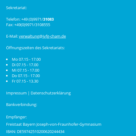
Sekretariat:
Telefon: +49 (0)9971/
31083
Fax: +49(0)9971/3108555
E-Mail:
verwaltung@jvfg-cham.de
Öffnungszeiten des Sekretariats:
Mo 07.15 - 17.00
Di 07.15 - 17.00
Mi 07.15 - 17.00
Do 07.15 - 17.00
Fr 07.15 - 13.30
Impressum
|
Datenschutzerklärung
Bankverbindung:
Empfänger:
Freistaat Bayern Joseph-von-Fraunhofer-Gymnasium
IBAN: DE59742510200620244434