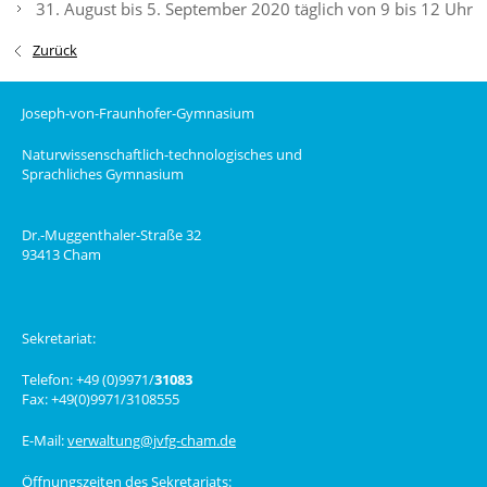
31. August bis 5. September 2020 täglich von 9 bis 12 Uhr
Zurück
Joseph-von-Fraunhofer-Gymnasium
Naturwissenschaftlich-technologisches und
Sprachliches Gymnasium
Dr.-Muggenthaler-Straße 32
93413 Cham
Sekretariat:
Telefon: +49 (0)9971/
31083
Fax: +49(0)9971/3108555
E-Mail:
verwaltung@jvfg-cham.de
Öffnungszeiten des Sekretariats: