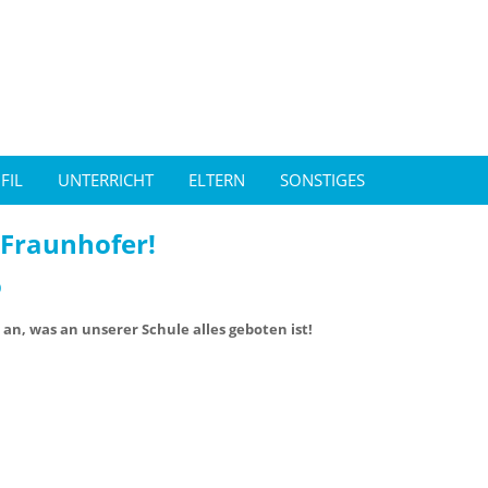
FIL
UNTERRICHT
ELTERN
SONSTIGES
 Fraunhofer!
0
 an, was an unserer Schule alles geboten ist!