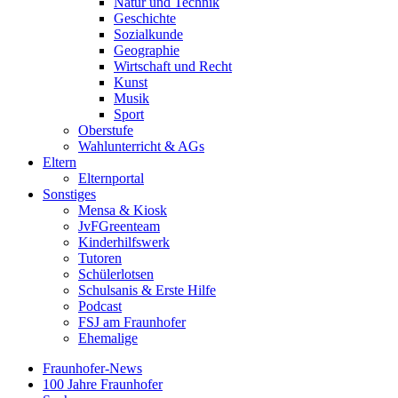
Natur und Technik
Geschichte
Sozialkunde
Geographie
Wirtschaft und Recht
Kunst
Musik
Sport
Oberstufe
Wahlunterricht & AGs
Eltern
Elternportal
Sonstiges
Mensa & Kiosk
JvFGreenteam
Kinderhilfswerk
Tutoren
Schülerlotsen
Schulsanis & Erste Hilfe
Podcast
FSJ am Fraunhofer
Ehemalige
Fraunhofer-News
100 Jahre Fraunhofer