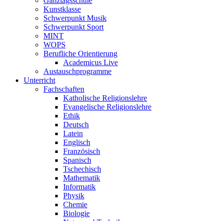
Ganztagsschule
Kunstklasse
Schwerpunkt Musik
Schwerpunkt Sport
MINT
WOPS
Berufliche Orientierung
Academicus Live
Austauschprogramme
Unterricht
Fachschaften
Katholische Religionslehre
Evangelische Religionslehre
Ethik
Deutsch
Latein
Englisch
Französisch
Spanisch
Tschechisch
Mathematik
Informatik
Physik
Chemie
Biologie