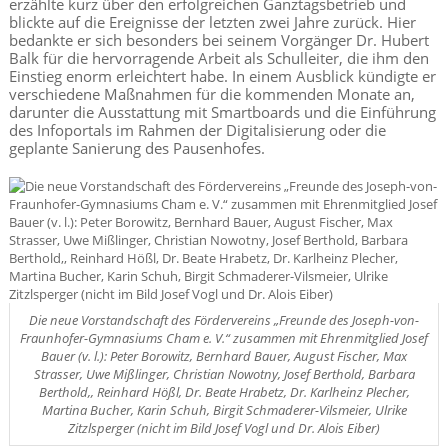
erzählte kurz über den erfolgreichen Ganztagsbetrieb und
blickte auf die Ereignisse der letzten zwei Jahre zurück. Hier
bedankte er sich besonders bei seinem Vorgänger Dr. Hubert
Balk für die hervorragende Arbeit als Schulleiter, die ihm den
Einstieg enorm erleichtert habe. In einem Ausblick kündigte er
verschiedene Maßnahmen für die kommenden Monate an,
darunter die Ausstattung mit Smartboards und die Einführung
des Infoportals im Rahmen der Digitalisierung oder die
geplante Sanierung des Pausenhofes.
Die neue Vorstandschaft des Fördervereins „Freunde des Joseph-von-
Fraunhofer-Gymnasiums Cham e. V.“ zusammen mit Ehrenmitglied Josef
Bauer (v. l.): Peter Borowitz, Bernhard Bauer, August Fischer, Max
Strasser, Uwe Mißlinger, Christian Nowotny, Josef Berthold, Barbara
Berthold,, Reinhard Hößl, Dr. Beate Hrabetz, Dr. Karlheinz Plecher,
Martina Bucher, Karin Schuh, Birgit Schmaderer-Vilsmeier, Ulrike
Zitzlsperger (nicht im Bild Josef Vogl und Dr. Alois Eiber)