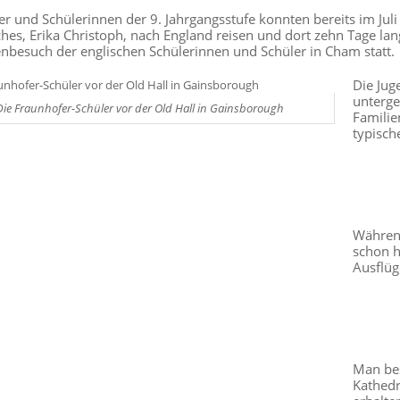
er und Schülerinnen der 9. Jahrgangsstufe konnten bereits im Ju
hes, Erika Christoph, nach England reisen und dort zehn Tage l
nbesuch der englischen Schülerinnen und Schüler in Cham statt.
Die Jug
unterge
Die Fraunhofer-Schüler vor der Old Hall in Gainsborough
Familie
typisc
Während
schon h
Ausflüg
Man bes
Kathedr