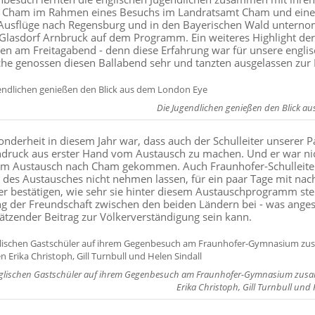
t Cham im Rahmen eines Besuchs im Landratsamt Cham und einer
usflüge nach Regensburg und in den Bayerischen Wald unternom
Glasdorf Arnbruck auf dem Programm. Ein weiteres Highlight der
sen am Freitagabend - denn diese Erfahrung war für unsere englis
che genossen diesen Ballabend sehr und tanzten ausgelassen zur
Die Jugendlichen genießen den Blick a
onderheit in diesem Jahr war, dass auch der Schulleiter unserer P
ndruck aus erster Hand vom Austausch zu machen. Und er war nich
um Austausch nach Cham gekommen. Auch Fraunhofer-Schulleiter 
 des Austausches nicht nehmen lassen, für ein paar Tage mit nac
ter bestätigen, wie sehr sie hinter diesem Austauschprogramm s
ng der Freundschaft zwischen den beiden Ländern bei - was angesi
ätzender Beitrag zur Völkerverständigung sein kann.
glischen Gastschüler auf ihrem Gegenbesuch am Fraunhofer-Gymnasium zusamm
Erika Christoph, Gill Turnbull und 