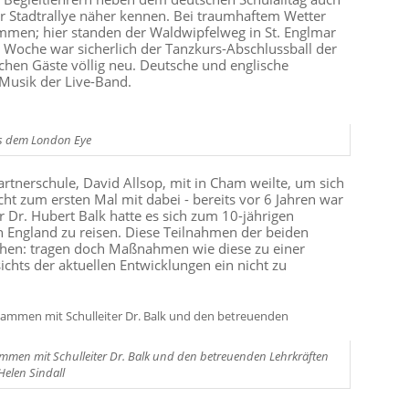
 Stadtrallye näher kennen. Bei traumhaftem Wetter
men; hier standen der Waldwipfelweg in St. Englmar
 Woche war sicherlich der Tanzkurs-Abschlussball der
chen Gäste völlig neu. Deutsche und englische
 Musik der Live-Band.
us dem London Eye
artnerschule, David Allsop, mit in Cham weilte, um sich
t zum ersten Mal mit dabei - bereits vor 6 Jahren war
Dr. Hubert Balk hatte es sich zum 10-jährigen
h England zu reisen. Diese Teilnahmen der beiden
tehen: tragen doch Maßnahmen wie diese zu einer
chts der aktuellen Entwicklungen ein nicht zu
en mit Schulleiter Dr. Balk und den betreuenden Lehrkräften
Helen Sindall