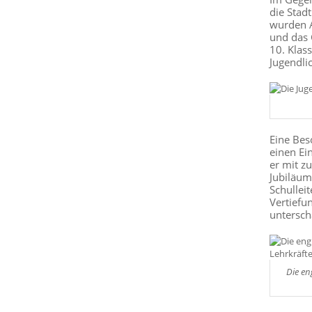
die Stad
wurden A
und das 
10. Klas
Jugendli
Eine Bes
einen Ei
er mit z
Jubiläum
Schullei
Vertiefu
untersch
Die en