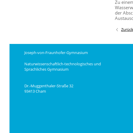
Zu einem
Wasserwi
der Absch
Austausc
Zurüc
Joseph-von-Fraunhofer-Gymnasium
Naturwissenschaftlich-technologisches und
Sprachliches Gymnasium
Dr.-Muggenthaler-Straße 32
93413 Cham