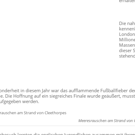
erhalte
Die nah
kennenl
London 
Million
Massent
dieser 
stehend
onderheit in diesem Jahr war das aufflammende Fußballfieber 
le. Die Hoffnung auf ein siegreiches Finale wurde geäußert, muss
ufgegeben werden.
Meeresrauschen am Strand von C
besuch lernten die englischen Jugendlichen zusammen mit ihren