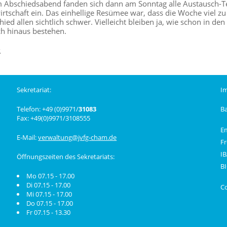
 Abschiedsabend fanden sich dann am Sonntag alle Austausch-Tei
rtschaft ein. Das einhellige Resümee war, dass die Woche viel z
ied allen sichtlich schwer. Vielleicht bleiben ja, wie schon in de
h hinaus bestehen.
k
Sekretariat:
I
Telefon: +49 (0)9971/
31083
B
Fax: +49(0)9971/3108555
E
E-Mail:
verwaltung@jvfg-cham.de
Fr
I
Öffnungszeiten des Sekretariats:
B
Mo 07.15 - 17.00
Di 07.15 - 17.00
C
Mi 07.15 - 17.00
Do 07.15 - 17.00
Fr 07.15 - 13.30