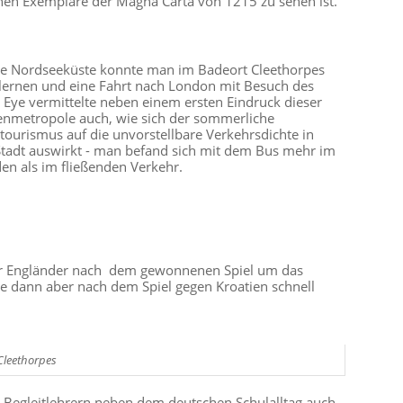
nen Exemplare der Magna Carta von 1215 zu sehen ist.
e Nordseeküste konnte man im Badeort Cleethorpes
ernen und eine Fahrt nach London mit Besuch des
Eye vermittelte neben einem ersten Eindruck dieser
enmetropole auch, wie sich der sommerliche
ourismus auf die unvorstellbare Verkehrsdichte in
Stadt auswirkt - man befand sich mit dem Bus mehr im
en als im fließenden Verkehr.
der Engländer nach dem gewonnenen Spiel um das
te dann aber nach dem Spiel gegen Kroatien schnell
leethorpes
 Begleitlehrern neben dem deutschen Schulalltag auch