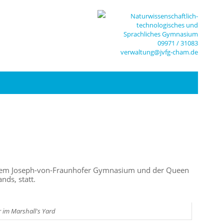
Naturwissenschaftlich-
technologisches und
Sprachliches Gymnasium
09971 / 31083
verwaltung@jvfg-cham.de
n dem Joseph-von-Fraunhofer Gymnasium und der Queen
nds, statt.
 im Marshall's Yard