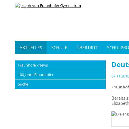
AKTUELLES
SCHULE
ÜBERTRITT
SCHULPRO
Deut
Fraunhofer-News
100 Jahre Fraunhofer
07.11.201
Suche
Fraunhof
Bereits 
Elizabet