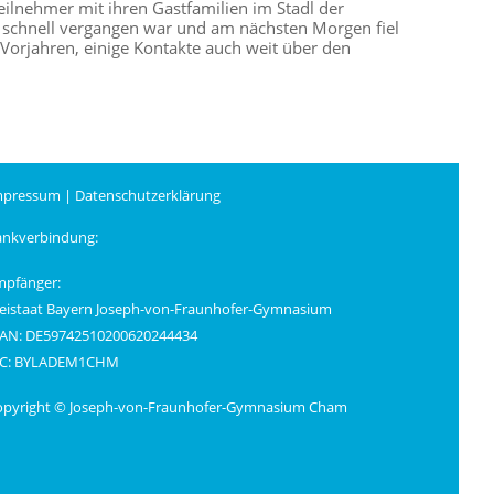
lnehmer mit ihren Gastfamilien im Stadl der
u schnell vergangen war und am nächsten Morgen fiel
n Vorjahren, einige Kontakte auch weit über den
mpressum
|
Datenschutzerklärung
ankverbindung:
mpfänger:
eistaat Bayern Joseph-von-Fraunhofer-Gymnasium
BAN: DE59742510200620244434
IC: BYLADEM1CHM
opyright © Joseph-von-Fraunhofer-Gymnasium Cham