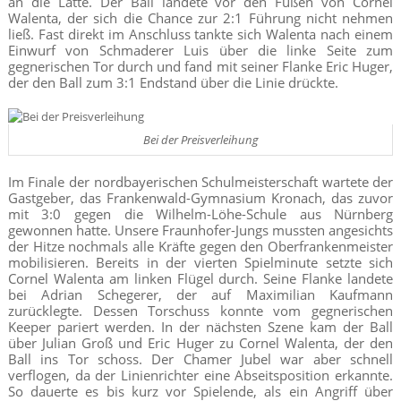
an die Latte. Der Ball landete vor den Füßen von Cornel
Walenta, der sich die Chance zur 2:1 Führung nicht nehmen
ließ. Fast direkt im Anschluss tankte sich Walenta nach einem
Einwurf von Schmaderer Luis über die linke Seite zum
gegnerischen Tor durch und fand mit seiner Flanke Eric Huger,
der den Ball zum 3:1 Endstand über die Linie drückte.
Bei der Preisverleihung
Im Finale der nordbayerischen Schulmeisterschaft wartete der
Gastgeber, das Frankenwald-Gymnasium Kronach, das zuvor
mit 3:0 gegen die Wilhelm-Löhe-Schule aus Nürnberg
gewonnen hatte. Unsere Fraunhofer-Jungs mussten angesichts
der Hitze nochmals alle Kräfte gegen den Oberfrankenmeister
mobilisieren. Bereits in der vierten Spielminute setzte sich
Cornel Walenta am linken Flügel durch. Seine Flanke landete
bei Adrian Schegerer, der auf Maximilian Kaufmann
zurücklegte. Dessen Torschuss konnte vom gegnerischen
Keeper pariert werden. In der nächsten Szene kam der Ball
über Julian Groß und Eric Huger zu Cornel Walenta, der den
Ball ins Tor schoss. Der Chamer Jubel war aber schnell
verflogen, da der Linienrichter eine Abseitsposition erkannte.
So dauerte es bis kurz vor Spielende, als ein Angriff über