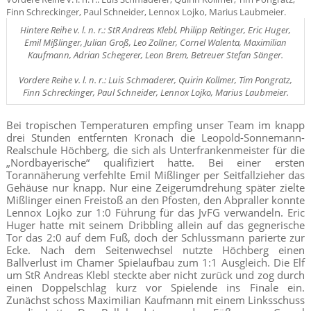
Hintere Reihe v. l. n. r.: StR Andreas Klebl, Philipp Reitinger, Eric Huger,
Emil Mißlinger, Julian Groß, Leo Zollner, Cornel Walenta, Maximilian
Kaufmann, Adrian Schegerer, Leon Brem, Betreuer Stefan Sänger.
Vordere Reihe v. l. n. r.: Luis Schmaderer, Quirin Kollmer, Tim Pongratz,
Finn Schreckinger, Paul Schneider, Lennox Lojko, Marius Laubmeier.
Bei tropischen Temperaturen empfing unser Team im knapp
drei Stunden entfernten Kronach die Leopold-Sonnemann-
Realschule Höchberg, die sich als Unterfrankenmeister für die
„Nordbayerische“ qualifiziert hatte. Bei einer ersten
Torannäherung verfehlte Emil Mißlinger per Seitfallzieher das
Gehäuse nur knapp. Nur eine Zeigerumdrehung später zielte
Mißlinger einen Freistoß an den Pfosten, den Abpraller konnte
Lennox Lojko zur 1:0 Führung für das JvFG verwandeln. Eric
Huger hatte mit seinem Dribbling allein auf das gegnerische
Tor das 2:0 auf dem Fuß, doch der Schlussmann parierte zur
Ecke. Nach dem Seitenwechsel nutzte Höchberg einen
Ballverlust im Chamer Spielaufbau zum 1:1 Ausgleich. Die Elf
um StR Andreas Klebl steckte aber nicht zurück und zog durch
einen Doppelschlag kurz vor Spielende ins Finale ein.
Zunächst schoss Maximilian Kaufmann mit einem Linksschuss