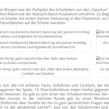
am Morgen war der Parkplatz des Schulleiters von den „Gauchos“
cher) Blasmusik der Mariachi-Band musikalisch umrahmt. Zu Begi
nd Schüler mit einem kleinen Festumzug in den Pausenhof, wo 
Planschbecken auf die Schüler warteten.
yerisch-mexikanische Mariachi-Band zog den ganzen Vormittag
Die 
durchs Schulhaus und begleitete die Stundenwechsel.
r-Wong“ gab‘s natürlich kein Bier, dafür aber leckere alkoholfreie
Für da
Cocktails und Getränke.
sich alle mit leckeren Tacos, Softdrinks und Cocktails, der Abi
begannen die Spiele. 16 Oberstufenlehrer traten hierbei gegene
nen beweisen. Da gab es zum einen das Schubkarrenrennen, be
den musste. In der nächsten Runde galt es, einen Wissens
chtsformel über Sonette bis hin zu ganz persönlichen Fragen wi
r ist der attraktivste Lehrer?“, was von den Schülerinnen u