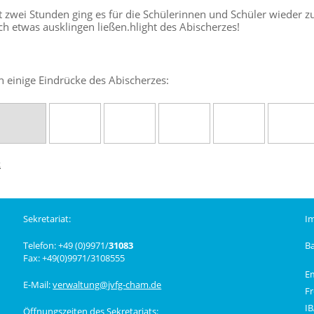
t zwei Stunden ging es für die Schülerinnen und Schüler wieder zu
ch etwas ausklingen ließen.hlight des Abischerzes!
h einige Eindrücke des Abischerzes:
k
Sekretariat:
I
Telefon: +49 (0)9971/
31083
B
Fax: +49(0)9971/3108555
E
E-Mail:
verwaltung@jvfg-cham.de
Fr
I
Öffnungszeiten des Sekretariats: