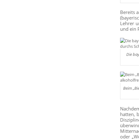
Bereits 
(bayeris
Lehrer u
und ein 
Die ba
Beim „Bie
Nachdem 
hatten, 
Diszipli
überwin
Mitterna
oder „We