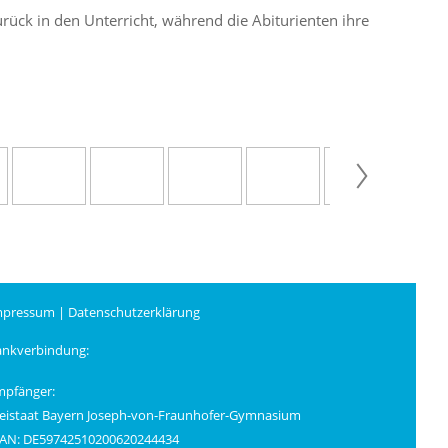
rück in den Unterricht, während die Abiturienten ihre
mpressum
|
Datenschutzerklärung
ankverbindung:
mpfänger:
eistaat Bayern Joseph-von-Fraunhofer-Gymnasium
BAN: DE59742510200620244434