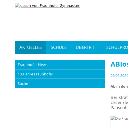
AKTUELLES
SCHULE
ÜBERTRITT
SCHULPRO
ABIo
Fraunhofer-News
100 Jahre Fraunhofer
26.06.202
Suche
Ab in de
Bei stra
Unter de
Pausenho