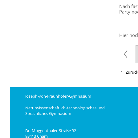
Nach fas
Party no
Hier noc
Zurüc
Joseph-von-Fraunhofer-Gymnasium
Naturwissenschaftlich-technologisches und
Sprachliches Gymnasium
Dr.-Muggenthaler-Straße 32
93413 Cham