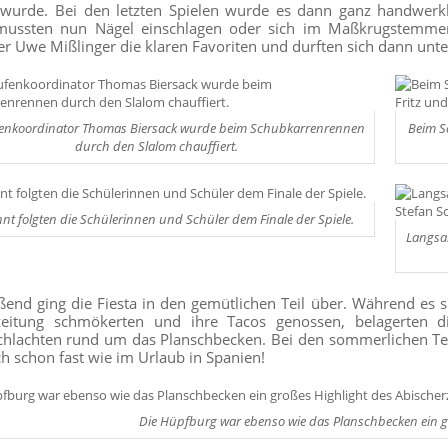
t wurde. Bei den letzten Spielen wurde es dann ganz handwerkli
 mussten nun Nägel einschlagen oder sich im Maßkrugstemmen
ter Uwe Mißlinger die klaren Favoriten und durften sich dann unt
enkoordinator Thomas Biersack wurde beim Schubkarrenrennen
Beim S
durch den Slalom chauffiert.
nt folgten die Schülerinnen und Schüler dem Finale der Spiele.
Langsa
ßend ging die Fiesta in den gemütlichen Teil über. Während es s
zeitung schmökerten und ihre Tacos genossen, belagerten di
hlachten rund um das Planschbecken. Bei den sommerlichen Te
ch schon fast wie im Urlaub in Spanien!
Die Hüpfburg war ebenso wie das Planschbecken ein gr