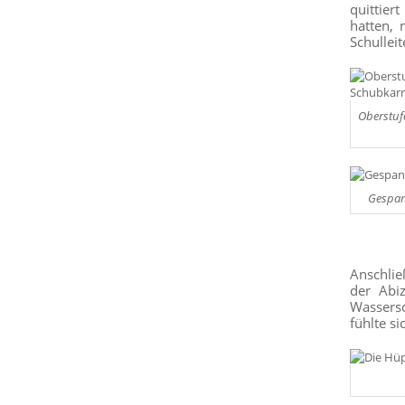
quittier
hatten,
Schullei
Oberstuf
Gespan
Anschlie
der Abi
Wassersc
fühlte si