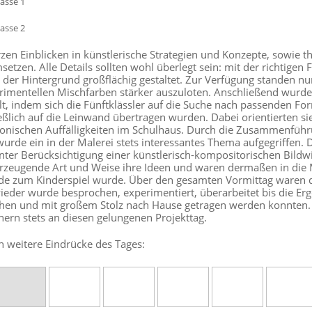
zen Einblicken in künstlerische Strategien und Konzepte, sowie th
setzen. Alle Details sollten wohl überlegt sein: mit der richtig
 der Hintergrund großflächig gestaltet. Zur Verfügung standen n
rimentellen Mischfarben stärker auszuloten. Anschließend wurd
t, indem sich die Fünftklässler auf die Suche nach passenden F
ießlich auf die Leinwand übertragen wurden. Dabei orientierten s
tonischen Auffälligkeiten im Schulhaus. Durch die Zusammenführ
urde ein in der Malerei stets interessantes Thema aufgegriffen. 
unter Berücksichtigung einer künstlerisch-kompositorischen Bildw
rzeugende Art und Weise ihre Ideen und waren dermaßen in die Ma
e zum Kinderspiel wurde. Über den gesamten Vormittag waren di
eder wurde besprochen, experimentiert, überarbeitet bis die Er
hen und mit großem Stolz nach Hause getragen werden konnten.
nern stets an diesen gelungenen Projekttag.
h weitere Eindrücke des Tages: