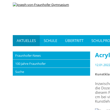
AKTUELLES
SCHULE
ÜBERTRITT
SCHULPRO
Acry
Fraunhofer-News
100 Jahre Fraunhofer
12.01.202
Suche
Kunstkla
Inzwisch
die Doze
diesem P
cm bei v
Kunstleh