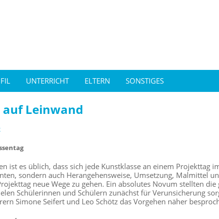
FIL
UNTERRICHT
ELTERN
SONSTIGES
l auf Leinwand
2
ssentag
en ist es üblich, dass sich jede Kunstklasse an einem Projekttag
nten, sondern auch Herangehensweise, Umsetzung, Malmittel und
rojekttag neue Wege zu gehen. Ein absolutes Novum stellten die
ielen Schülerinnen und Schülern zunächst für Verunsicherung sor
rern Simone Seifert und Leo Schötz das Vorgehen näher besproc