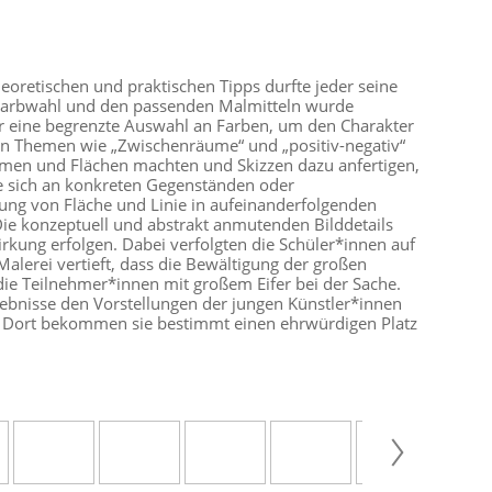
eoretischen und praktischen Tipps durfte jeder seine
en Farbwahl und den passenden Malmitteln wurde
ur eine begrenzte Auswahl an Farben, um den Charakter
en Themen wie „Zwischenräume“ und „positiv-negativ“
ormen und Flächen machten und Skizzen dazu anfertigen,
ie sich an konkreten Gegenständen oder
ung von Fläche und Linie in aufeinanderfolgenden
Die konzeptuell und abstrakt anmutenden Bilddetails
irkung erfolgen. Dabei verfolgten die Schüler*innen auf
lerei vertieft, dass die Bewältigung der großen
e Teilnehmer*innen mit großem Eifer bei der Sache.
gebnisse den Vorstellungen der jungen Künstler*innen
 Dort bekommen sie bestimmt einen ehrwürdigen Platz