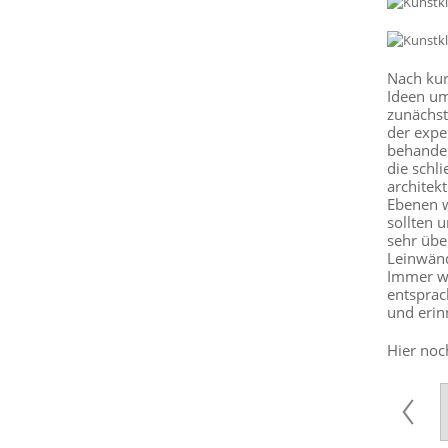
Nach kur
Ideen um
zunächst
der expe
behandel
die schl
architek
Ebenen w
sollten 
sehr übe
Leinwänd
Immer wi
entsprac
und erin
Hier noc