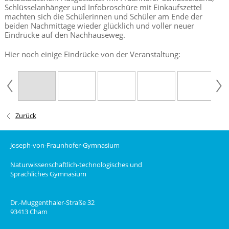
Schlüsselanhänger und Infobroschüre mit Einkaufszettel
machten sich die Schülerinnen und Schüler am Ende der
beiden Nachmittage wieder glücklich und voller neuer
Eindrücke auf den Nachhauseweg.
Hier noch einige Eindrücke von der Veranstaltung:
Zurück
Joseph-von-Fraunhofer-Gymnasium
Naturwissenschaftlich-technologisches und
Sprachliches Gymnasium
Dr.-Muggenthaler-Straße 32
93413 Cham