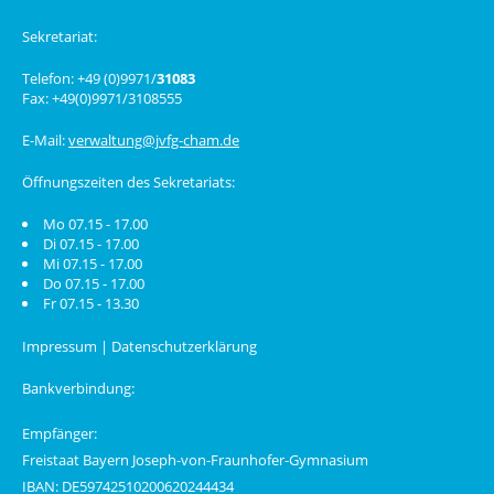
Sekretariat:
Telefon: +49 (0)9971/
31083
Fax: +49(0)9971/3108555
E-Mail:
verwaltung@jvfg-cham.de
Öffnungszeiten des Sekretariats:
Mo 07.15 - 17.00
Di 07.15 - 17.00
Mi 07.15 - 17.00
Do 07.15 - 17.00
Fr 07.15 - 13.30
Impressum
|
Datenschutzerklärung
Bankverbindung:
Empfänger:
Freistaat Bayern Joseph-von-Fraunhofer-Gymnasium
IBAN: DE59742510200620244434