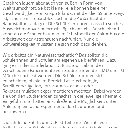
Gefahren lauern aber auch von außen in Form von
Weltraumschrott.
Selbst kleine Teil
e
können bei einer
Geschwindigkeit von knapp 8 km/s, mit der die ISS unterwegs
ist, schon ein irreparables Loch in die Außenhaut der
Raumstation schlagen. Die Schüler erfuhren, dass ein solches
Ausweichmanöver mehrmals täglich ansteht. Anschließend
konnten die Schüler hautnah im 1:1-Modell der Columbus die
Arbeitswelt der Astronauten nachfühlen. Nur die
Schwerelosigkeit mussten sie sich noch dazu denken.
Wie arbeitet ein Naturwissenschaftler? Das sollten die
Schülerinnen und Schüler am eigenen Leib erfahren. Dazu
ging es in das Schülerlabor DLR_School_Lab, in dem
verschiedene Experimente von Studierenden der LMU und TU
München betreut werden. Die Schüler konnten sich
entscheiden, ob sie im Bereich Lasertechnologie,
Satellitennavigation, Infrarotmesstechnik oder
Raketensimulation experimentieren möchten. Dabei wurden
sie von den Studierenden zunächst in die jeweilige Thematik
eingeführt und hatten anschließend die Möglichkeit, unter
Anleitung einfache Experimente durchzuführen und
auszuwerten.
Die jährliche Fahrt zum DLR ist Teil einer Vielzahl von
Aktivitäten der Schule,
die das Interesse der Schüler an den