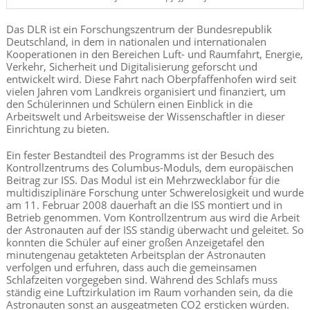
Das DLR ist ein Forschungszentrum der Bundesrepublik
Deutschland, in dem in nationalen und internationalen
Kooperationen in den Bereichen
Luft- und Raumfahrt, Energie,
Verkehr, Sicherheit und Digitalisierung geforscht und
entwickelt
wird
.
Diese Fahrt nach Oberpfaffenhofen wird seit
vielen Jahren vom Landkreis organisiert und finanziert, um
den Schülerinnen und Schülern einen Einblick in die
Arbeitswelt und Arbeitsweise der Wissenschaftler in dieser
Einrichtung zu
bieten
.
Ein
fester Bestandteil des
P
rogramms ist
der Besuch des
Kontrollzentrums des Columbus-Moduls,
dem europäischen
Be
i
trag zur ISS. Das Modul
ist ein Mehrzwecklabor für die
multidisziplinäre Forschung unter Schwerelosigkeit und wurde
am 11. Februar 2008 dauerhaft an die ISS montiert und in
Betrieb genommen.
Vom Kontrollzentrum aus wird die Arbeit
der Astronauten auf der ISS ständig überwacht und geleitet. So
konnten die Schüler auf einer großen Anzeigetafel den
minutengenau getakteten Arbeitsplan der Astronauten
verfolgen und erfuhren, dass auch die gemeinsamen
Schlafzeiten vorgegeben sind. Während des Sch
l
afs muss
ständig eine Luftzirkulation im Raum vorhanden sein, da die
Astronauten sonst an ausgeatmeten CO2 ersticken würden.