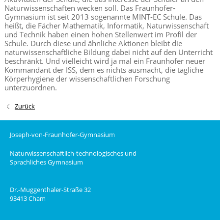
Naturwissenschaften wecken soll.
Das Fraunhofer-
Gymnasium ist seit 201
3
sogenannte MINT-EC Schule. Das
heißt, die Fächer Mathematik, Informatik, Naturwissenschaft
und Technik haben einen hohen Stellenwert i
m Profil der
Schule. D
urch diese und ähnliche Aktionen bleibt die
naturwissenschaftliche Bildung dabei nicht auf den Unterricht
beschränkt.
Und vielleicht wird ja mal ein Fraunhofer neuer
Kommandant der ISS, dem es nichts ausmacht, die tägliche
Körperhygiene der wissenschaftlichen Forschung
unterzuordnen.
Zurück
Joseph-von-Fraunhofer-Gymnasium
Naturwissenschaftlich-technologisches und
Sprachliches Gymnasium
Dr.-Muggenthaler-Straße 32
93413 Cham